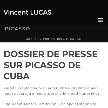
PICASSO
»
»
PICASSO
ACCUEIL
PORTFOLIOS
DOSSIER DE PRESSE
SUR PICASSO DE
CUBA
Vincent Lucas photographe et François Missen journaliste se sont
rendus à Cuba pour rencontrer Juan Antonio Pascual Picasso Perez.
Dans la chaleur moite du cimetière de Cienfuegos à Cuba, un vieil