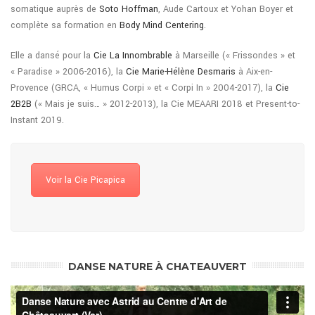
somatique auprès de
Soto Hoffman
, Aude Cartoux et Yohan Boyer et
complète sa formation en
Body Mind Centering
.
Elle a dansé pour la
Cie La Innombrable
à Marseille (« Frissondes » et
« Paradise » 2006-2016), la
Cie Marie-Hélène Desmaris
à Aix-en-
Provence (GRCA, « Humus Corpi » et « Corpi In » 2004-2017), la
Cie
2B2B
(« Mais je suis… » 2012-2013), la Cie MEAARI 2018 et Present-to-
Instant 2019.
Voir la Cie Picapica
DANSE NATURE À CHATEAUVERT