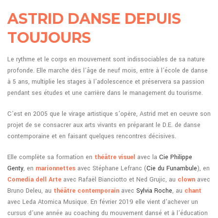
ASTRID DANSE DEPUIS
TOUJOURS
Le rythme et le corps en mouvement sont indissociables de sa nature
profonde. Elle marche dès l’âge de neuf mois, entre à l’école de danse
à 5 ans, multiplie les stages à l’adolescence et préservera sa passion
pendant ses études et une carrière dans le management du tourisme.
C’est en 2005 que le virage artistique s’opère, Astrid met en oeuvre son
projet de se consacrer aux arts vivants en préparant le D.E. de danse
contemporaine et en faisant quelques rencontres décisives.
Elle complète sa formation en
théâtre visuel
avec la
Cie Philippe
Genty
, en
marionnettes
avec Stéphane Lefranc (
Cie du Funambule
), en
Comedia dell Arte
avec Rafaël Bianciotto et Ned Grujic, au
clown
avec
Bruno Deleu, au
théâtre contemporain
avec
Sylvia Roche
, au
chant
avec Leda Atomica Musique. En février 2019 elle vient d’achever un
cursus d’une année au coaching du mouvement dansé et à l’éducation