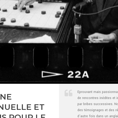
Eprouvant mais passionnan
UNE
de rencontres inédites et 
par bribes successives. N
NUELLE ET
des témoignages et des ré
S POUR LE
d’autre fois dans un anglai