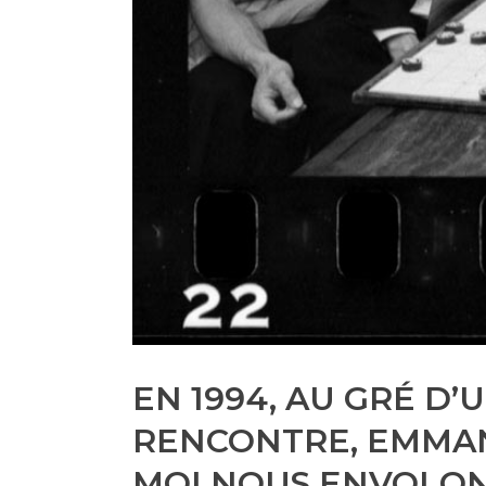
EN 1994, AU GRÉ D’
RENCONTRE, EMMA
MOI NOUS ENVOLON