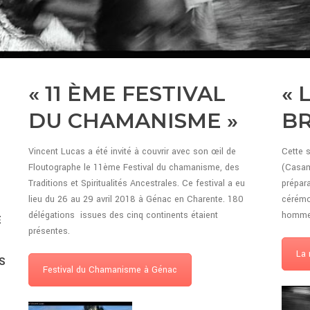
« 11 ÈME FESTIVAL
« 
DU CHAMANISME »
BR
E
Vincent Lucas a été invité à couvrir avec son œil de
Cette 
Floutographe le 11ème Festival du chamanisme, des
(Casam
Traditions et Spiritualités Ancestrales. Ce festival a eu
prépara
lieu du 26 au 29 avril 2018 à Génac en Charente. 180
cérémo
délégations issues des cinq continents étaient
hommes
E
présentes.
La 
S
Festival du Chamanisme à Génac