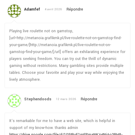
Adamfef
Répondre
4 avril 2026
Playing live roulette not on gamstop,
[url=http://metanoia.grafikmk.pl/live-roulette-not-on-gamstop-find-
your-game/]http://metanoia.grafikmk.pl/live-roulette-not-on-
gamstop-find-your-game/[/url] offers an exhilarating experience for
players seeking freedom. You can try out the thrill of dynamic
gaming without restrictions. Many gambling sites provide multiple
tables. Choose your favorite and play your way while enjoying the
lively atmosphere.
Stephendoods
Répondre
12 mars 2026
It’s remarkable for me to have a web site, which is helpful in
support of my know-how. thanks admin
https://drive.google.com/file/d/105IBuE1mEPmaNKzyINjAo3BH8-