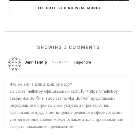
LES OUTILS DU NOUVEAU MONDE
SHOWING 3 COMMENTS
JenniferMip
Répondre
5 avril 2026
Что же ему в конце концов надо?
На сайте mellstroy официальный сайт, [url=https://mellstroy-
casino-vka1.lol/]mellstroy-casino-vka1.lol[/url] представлена
информация о строительных услугах а строительства.
Организация предлагает широкие решения в сфере создания
уютного жилья. Любой может ознакомиться с проектами или
выбрать подходящее предложение.