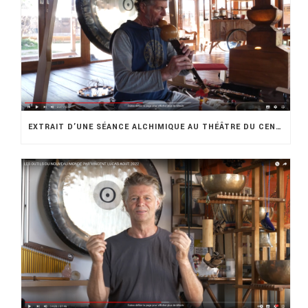
EXTRAIT D’UNE SÉANCE ALCHIMIQUE AU THÉÂTRE DU CENTAURE. MARSEILLE