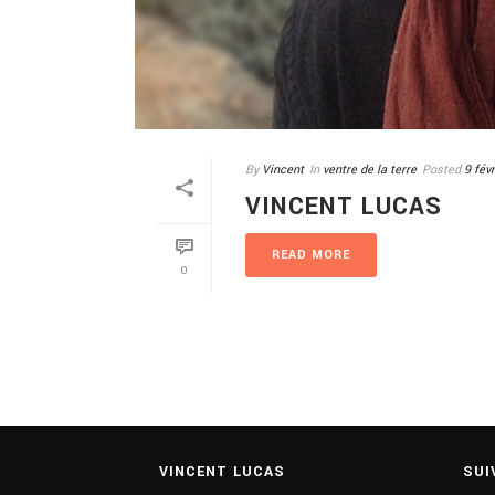
By
Vincent
In
ventre de la terre
Posted
9 fév
VINCENT LUCAS
READ MORE
0
VINCENT LUCAS
SUI