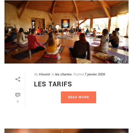
By
Vincent
In
les chartes
Posted
7 janvier 2026
LES TARIFS
READ MORE
0