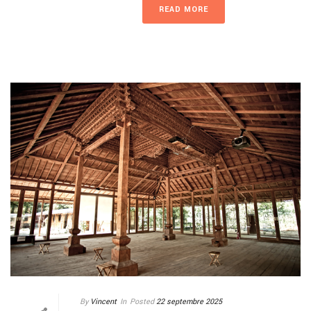
READ MORE
By
Vincent
In
Posted
22 septembre 2025