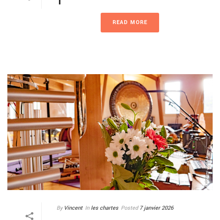
T
READ MORE
By
Vincent
In
les chartes
Posted
7 janvier 2026