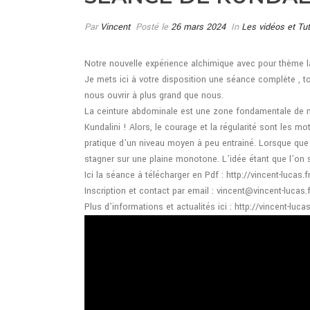
Par
Vincent
Posté le
26 mars 2024
In
Les vidéos et Tu
Notre nouvelle expérience alchimique avec pour thème l
Je mets ici à votre disposition une séance complète , 
nous ouvrir à plus grand que nous.
La ceinture abdominale est une zone fondamentale de notr
Kundalini ! Alors, le courage et la régularité sont les 
pratique d’un niveau moyen à peu entrainé. Lorsque qu
stagner sur une plaine monotone. L’idée étant que l’on 
Ici la séance à télécharger en Pdf : http://vincent-lucas
Inscription et contact par email : vincent@vincent-lucas.f
Plus d’informations et actualités ici : http://vincent-luca