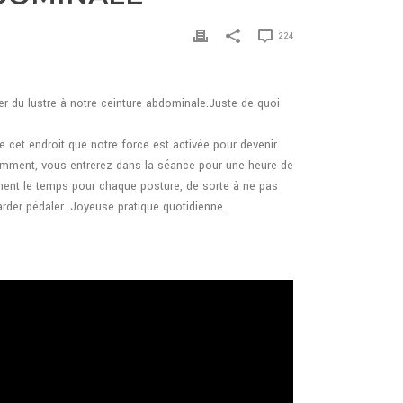
224
r du lustre à notre ceinture abdominale.Juste de quoi
e cet endroit que notre force est activée pour devenir
u comment, vous entrerez dans la séance pour une heure de
ment le temps pour chaque posture, de sorte à ne pas
rder pédaler. Joyeuse pratique quotidienne.