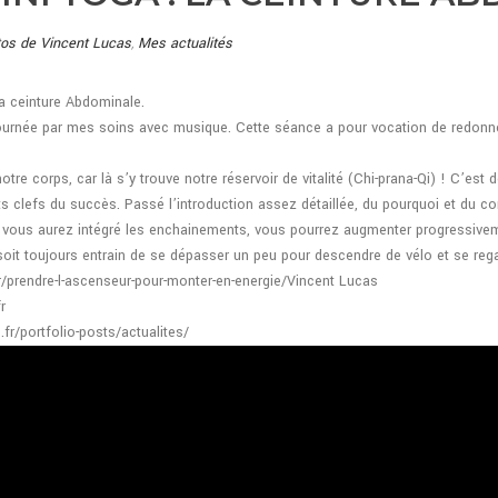
tos de Vincent Lucas
,
Mes actualités
a ceinture Abdominale.
tournée par mes soins avec musique. Cette séance a pour vocation de redonne
e corps, car là s’y trouve notre réservoir de vitalité (Chi-prana-Qi) ! C’est d
mots clefs du succès. Passé l’introduction assez détaillée, du pourquoi et d
e vous aurez intégré les enchainements, vous pourrez augmenter progressive
soit toujours entrain de se dépasser un peu pour descendre de vélo et se rega
.fr/prendre-l-ascenseur-pour-monter-en-energie/Vincent Lucas
r
s.fr/portfolio-posts/actualites/