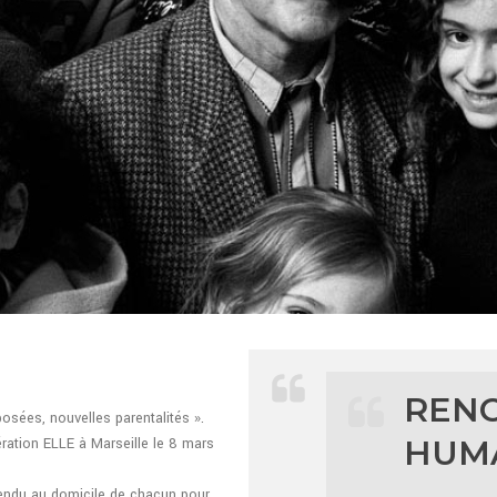
REN
osées, nouvelles parentalités ».
HUM
ération ELLE à Marseille le 8 mars
rendu au domicile de chacun pour