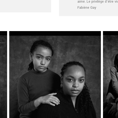
aimé. Le privilège d’être vi
Fabiène Gay