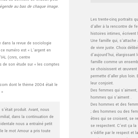
 légende au bas de chaque image.
Les trente-cinq portraits 
d’aller à la rencontre de 
histoires intimes, écrivent 
Une famille qui, s’attache 
e dans la revue de sociologie
de vivre juste. Choix délibé
ce numéro est « L’argent en
d’aujourd’hui, élargissant 
TIAL (cnrs, centre
famille comme un ensemble 
ges de son étude sur « les comptes
se choisissent et œuvrent 
permette d’aller plus loin.
leur conjoint.
.com dont le thème 2004 était le
Des femmes qui s’aiment,
 »
hommes qui s’aiment .
Des hommes et des femmes
 s’était produit. Avant, nous
; des hommes ou des femm
milial, dans la continuation de
êtres qui se croisent, se r
identale nous a entraîné petit
se respectent. C’est ça la
lle le mot Amour a pris toute
s’édifie par le respect et 