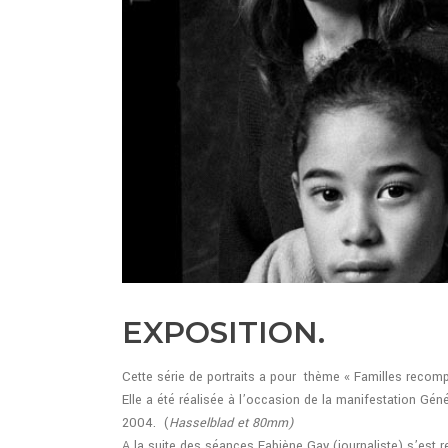
EXPOSITION.
Cette série de portraits a pour thème « Familles recomp
Elle a été réalisée à l’occasion de la manifestation Gén
2004. (
Hasselblad et 80mm)
A la suite des séances Fabiène Gay (journaliste) s’est 