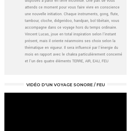
disposés à partir en terre inconnue. Une part de vous
attends ce moment pour vous faire vivre en conscience
une nouvelle initiation. Chaque instruments, gong, flute,
tambour, cloche, didgeridoo, handpan, bol tibétain, vous
accompagne dans ce voyage hors du temps ordinaire.
Vincent Lucas, joue en total inspiration selon l’instant
présent, mais il oriente néanmoins ses choix selon la
thématique en vigueur. Il sera influencé par l’énergie du
mois en rapport avec le chakra particulièrement concerné
et l’un des quatre éléments TERRE, AIR, EAU, FEU
VIDÉO D'UN VOYAGE SONORE / FEU