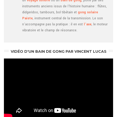
un
voyage sonore
ou un
bain de gong
, porté par des
instruments anciens issus de l’histoire humaine : flûtes,
didgeridoo, tambours, bol tibétain et
gong solaire
Paiste
, instrument central de la transmission. Le son
n’accompagne pas la pratique : il en est
l’axe
, le moteur
vibratoire et le champ de résonance.
VIDÉO D'UN BAIN DE GONG PAR VINCENT LUCAS