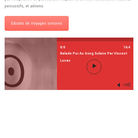
percussifs, et aériens.
Extraits de Voyages sonores
0:0
16:4
Balade Pur Au Gong Solaire Par Vincent
Lucas