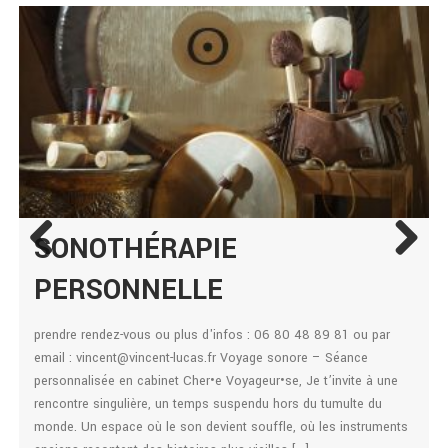
VOS RETOURS
D’EXPÉRIENCES
SONOTHÉRAPIE
Previo
Next
PERSONNELLE
us
prendre rendez-vous ou plus d'infos : 06 80 48 89 81 ou par
email : vincent@vincent-lucas.fr Voyage sonore – Séance
personnalisée en cabinet Cher•e Voyageur•se, Je t’invite à une
rencontre singulière, un temps suspendu hors du tumulte du
monde. Un espace où le son devient souffle, où les instruments