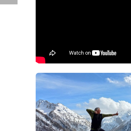
LA KUNDALI
Ateliers rencontres avec la belle et puissa
J’ai eu la chance de la découvrir en 2010 au milie
Tantra Blanc. Depuis ce temps, je n’ai eu de cesse 
comprendre son fonctionnement et sa raison d’être. 
les enseignements de Satyavrati un Maître Tantrique F