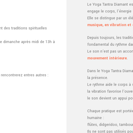
Le Yoga Tantra Diamant est
engage le corps, l’énergie 
Elle se distingue par un é
musique, en vibration et
 des traditions spirituelles
Depuis toujours, les tradi
 le dimanche après midi de 13h à
fondamental du rythme dans 
Le son n’est pas un acc
mouvement intérieure
.
Dans le Yoga Tantra Diaman
 rencontrerez entres autres :
la présence.
Le rythme aide le corps à 
la vibration favorise l’ouve
le son devient un appui po
Chaque pratique est portée
humaine :
flûtes, didgeridoo, tambour
Ils ne sont pas utilisés po