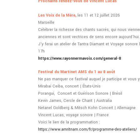
Prochains rendez-vous de Vincent Lucas
Les Voix de la Mère,
les 11 et 12 juillet 2026
Marseille
Célébrer la richesse des chants sacrés, qui nous viennent
anciennes et sont vectrices de sens encore aujourd’hui.
J’y ferai un atelier de Tantra Diamant et Voyage sonore
17h
https://www.rayonnermavoix.com/general-8
Festival du Martinet AMS du 1 au 8 août
Ne pas manquer ce fastival auquel je participe et vous y
Mirabai Ceiba, concert | États-Unis
Porangui, Concert et Guérison Sonore | Brésil
Kevin James, Cercle de Chant | Australia
Netanel Goldberg & Mitsch Kohn Concert | Allemagne
Vincent Lucas, voyage sonore | France
Voici le lien de la programmation :
https://www.amritnam.com/fr/programme-des-ateliers/