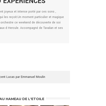
D’EXPÉRIENCES
VOS RETO
 joyeux et intense porté par ces sons ,
Stage de Novembre 2022
e qui les reçoit.Un moment particulier et magique
pénétrants qui réveillent
 orchestre ce weekend de découverte de soi
pour Samain 😊Merci a 
avaux d Hercule. Accompagné de Tavalan et ses
par la musique et le th
[…]
cent Lucas par Emmanuel Moulin
AU HAMEAU DE L'ETOILE