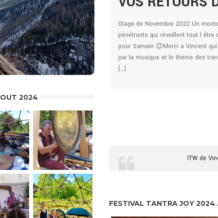
PÉRIENCES
VOS RETOURS 
r l’expérience, j’ai dû me fier
tionnement, pour apprécier ce
intense porté par ces sons ,
Stage de Novembre 2022 Un moment
 bouton pour la suite
çoit.Un moment particulier et magique
pénétrants qui réveillent tout l êtr
 ce weekend de découverte de soi
pour Samain 😊Merci a Vincent qui
cule. Accompagné de Tavalan et ses
par la musique et le thème des tr
[…]
AOUT 2024
ITW de Vin
FESTIVAL TANTRA JOY 2024 