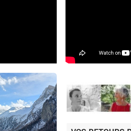
NI ?
nte énergie Kundalini.
u de 2000 personnes lors d’un
de la manifester en moi, d’en
J’ai suivi pendant quatre ans
rançais, avec qui j’ai appris à