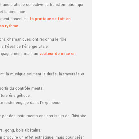
 une pratique collective de transformation qui
et la présence.
lément essentiel :
la pratique se fait en
 en rythme
.
tions chamaniques ont reconnu le rôle
l’éveil de l’énergie vitale.
ompagnement, mais un
vecteur de mise en
t, la musique soutient la durée, la traversée et
sortir du contrôle mental,
rture énergétique,
ur rester engagé dans l’expérience.
 par des instruments anciens issus de l’histoire
s, gong, bols tibétains.
ur produire un effet esthétique, mais pour créer