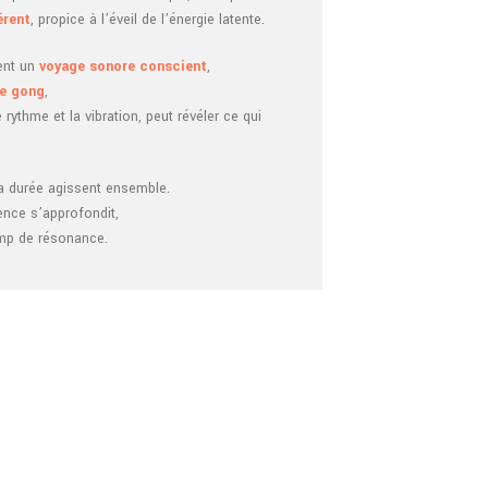
érent
, propice à l’éveil de l’énergie latente.
ent un
voyage sonore conscient
,
de gong
,
 rythme et la vibration, peut révéler ce qui
a durée agissent ensemble.
sence s’approfondit,
amp de résonance.