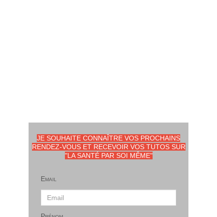
JE SOUHAITE CONNAÎTRE VOS PROCHAINS
RENDEZ-VOUS ET RECEVOIR VOS TUTOS SUR
"LA SANTÉ PAR SOI MÊME"
Email
Prénom