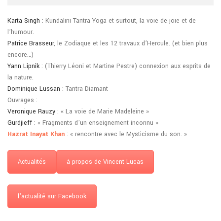
Karta Singh
: Kundalini Tantra Yoga et surtout, la voie de joie et de
l’humour.
Patrice Brasseur
, le Zodiaque et les 12 travaux d’Hercule. (et bien plus
encore…)
Yann Lipnik
: (Thierry Léoni et Martine Pestre) connexion aux esprits de
la nature.
Dominique Lussan
: Tantra Diamant
Ouvrages :
Veronique Rauzy
: « La voie de Marie Madeleine »
Gurdjieff
: « Fragments d’un enseignement inconnu »
Hazrat Inayat Khan
: « rencontre avec le Mysticisme du son. »
Actualités
à propos de Vincent Lucas
l'actualité sur Facebook