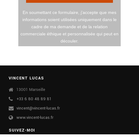
En soumettant ce formulaire, j'accepte que mes
informations soient utilisées uniquement dans le
cadre de ma demande et de la relation
commerciale éthique et personnalisée qui peut en
découler.
VINCENT LUCAS
13001 Marseille
+33 6 80 48 89 81
vincent@vincent-lucas.fr
www.vincent-lucas.fr
SUIVEZ-MOI