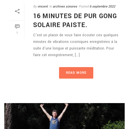
By
vincent
In
archives sonores
Posted
6 septembre 2022
16 MINUTES DE PUR GONG
SOLAIRE PAISTE.
1
C’est un plaisir de vous faire écouter ces quelques
minutes de vibrations cosmiques enregistrées à la
suite d’une longue et puissante méditation. Pour
faire cet enregistrement, [...]
READ MORE