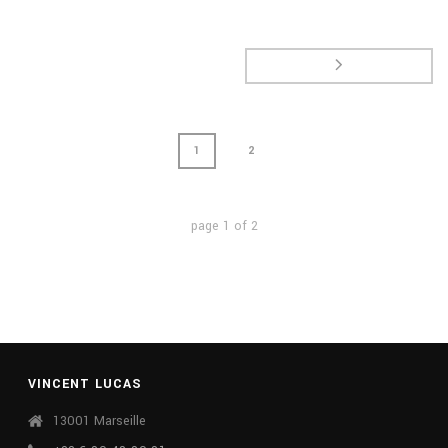
1
2
page
1
of
2
VINCENT LUCAS
13001 Marseille