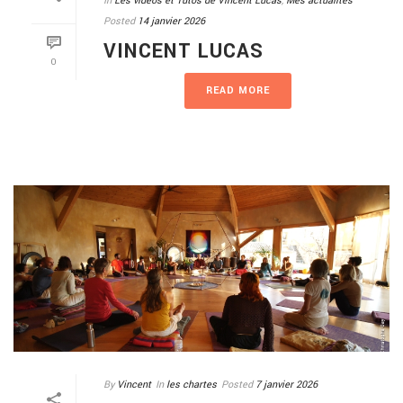
In
Les vidéos et Tutos de Vincent Lucas
,
Mes actualités
Posted
14 janvier 2026
VINCENT LUCAS
0
READ MORE
By
Vincent
In
les chartes
Posted
7 janvier 2026