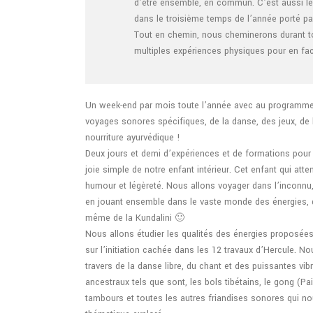
d’être ensemble, en commun.
C’est aussi l
dans le troisième temps de l’année porté par
Tout en chemin, nous cheminerons durant to
multiples expériences physiques pour en facil
Un week-end par mois toute l’année avec au programme :
voyages sonores spécifiques, de la danse, des jeux, de 
nourriture ayurvédique !
Deux jours et demi d’expériences et de formations pour d
joie simple de notre enfant intérieur. Cet enfant qui at
humour et légèreté. Nous allons voyager dans l’inconnu,
en jouant ensemble dans le vaste monde des énergies, d
même de la Kundalini 🙂
Nous allons étudier les qualités des énergies proposées
sur l’initiation cachée dans les 12 travaux d’Hercule. 
travers de la danse libre, du chant et des puissantes vi
ancestraux tels que sont, les bols tibétains, le gong (Pais
tambours et toutes les autres friandises sonores qui no