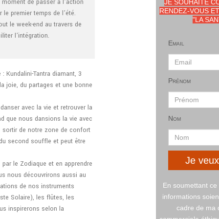
e moment de passer à l’action
JE SOUHAITE C
RENDEZ-VOUS ET
 le premier temps de l’été.
"LA SA
ut le week-end au travers de
iter l’intégration.
Email
 Kundalini-Tantra diamant, 3
Prénom
la joie, du partages et une bonne
anser avec la vie et retrouver la
tend que nous dansions la vie avec
Nom
 sortir de notre zone de confort
u second souffle et peut être
Je veux
 par le Zodiaque et en apprendre
Nous nous découvrirons aussi au
En soumettant ce 
brations de nos instruments
informations soien
te Solaire), les flûtes, les
cadre de ma d
us inspirerons selon la