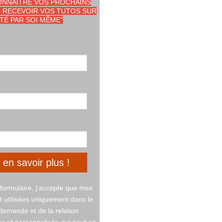
ONNAÎTRE VOS PROCHAINS
 RECEVOIR VOS TUTOS SUR
NTÉ PAR SOI MÊME"
 en savoir plus !
formulaire, j'accepte que mes
t utilisées uniquement dans le
emande et de la relation