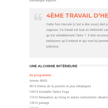
thématique exploré …
4ÈME TRAVAIL D’H
Cette fois Hercule (c’est à dire nous) doit p
sagesse. Ce travail est tout en intériorité ca
qu’est véritablement l’âme ? Il doit reconnaî
intérieures qu’il entend et qui vont lui perme
judicieux.
UNE ALCHIMIE INTÉRIEURE
Au programme :
Arrivée 9h00
9h15 thème de la journée et jeux initiatiques
10h15 Kundalini Tantra Yoga
11h15 Relaxation au Gong et autres instruments vibratoi
12h15 partage