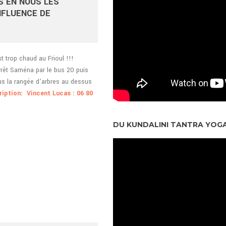
S EN NOUS LES
NFLUENCE DE
t trop chaud au Frioul !!!
rrêt Saména par le bus 20 puis
us la rangée d’arbres au dessus
ription: Vincent Lucas : 06 80
DU KUNDALINI TANTRA YOGA