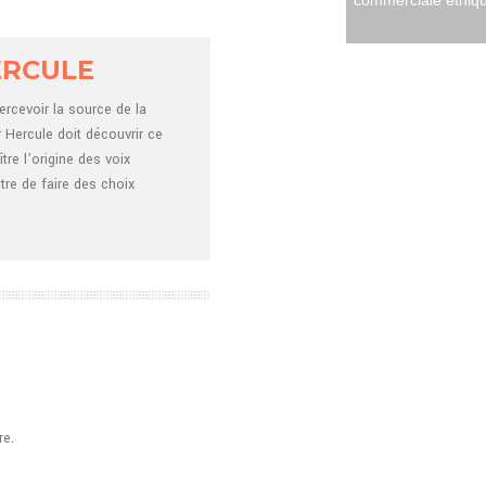
commerciale éthiqu
ERCULE
ercevoir la source de la
r Hercule doit découvrir ce
tre l’origine des voix
ttre de faire des choix
re.