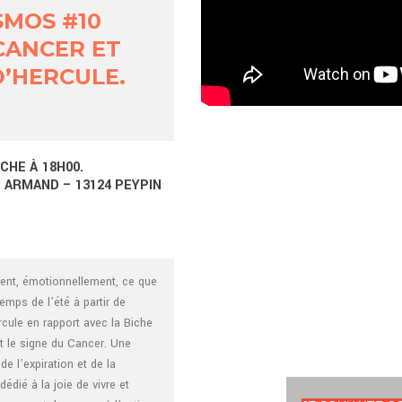
SMOS #10
CANCER ET
D’HERCULE.
CHE À 18H00.
 ARMAND – 13124 PEYPIN
ent, émotionnellement, ce que
emps de l’été à partir de
ercule en rapport avec la Biche
t le signe du Cancer. Une
e l’expiration et de la
édié à la joie de vivre et