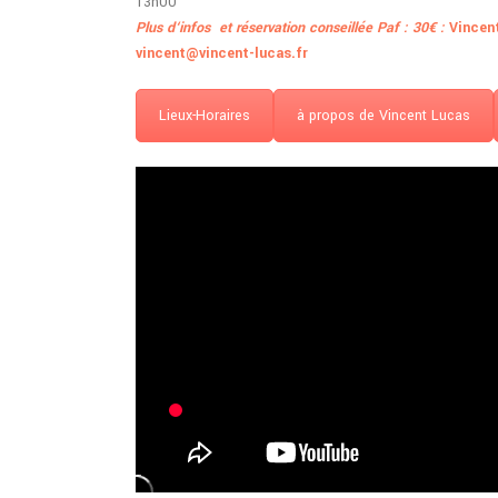
13h00
P
lus d
‘infos et réservation conseillée Paf : 30€ :
Vincent
vincent@vincent-lucas.fr
Lieux-Horaires
à propos de Vincent Lucas