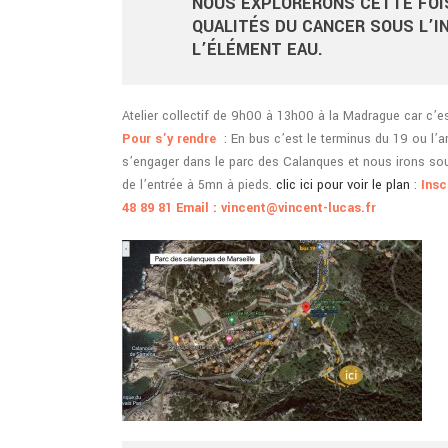
NOUS EXPLORERONS CETTE FOI
QUALITÉS DU CANCER SOUS L’I
L’ÉLÉMENT EAU.
Atelier collectif de 9h00 à 13h00 à la Madrague car c’es
Pour s’y rendre
: En bus c’est le terminus du 19 ou l’a
s’engager dans le parc des Calanques et nous irons so
de l’entrée à 5mn à pieds.
clic ici pour voir le plan
:
Insc
48 89 81 Email :
vincent@vincent-lucas.fr