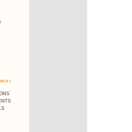
S
EILLE )
RONS
ENTS
LS