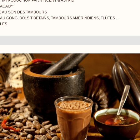
T INTRODUCTION PAR VINCENT & ASTRID
CACAO**
UE AU SON DES TAMBOURS
AU GONG, BOLS TIBÉTAINS, TAMBOURS AMÉRINDIENS, FLÛTES …
OLES