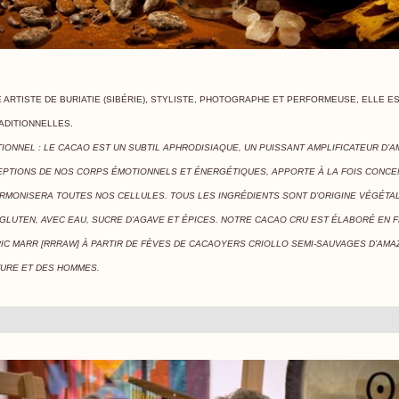
 ARTISTE DE BURIATIE (SIBÉRIE), STYLISTE, PHOTOGRAPHE ET PERFORMEUSE, ELLE E
ADITIONNELLES
.
IONNEL : LE CACAO EST UN SUBTIL APHRODISIAQUE, UN PUISSANT AMPLIFICATEUR D’AM
EPTIONS DE NOS CORPS ÉMOTIONNELS ET ÉNERGÉTIQUES, APPORTE À LA FOIS CONCE
RMONISERA TOUTES NOS CELLULES. TOUS LES INGRÉDIENTS SONT D’ORIGINE VÉGÉTA
GLUTEN, AVEC EAU, SUCRE D’AGAVE ET ÉPICES. NOTRE CACAO CRU EST ÉLABORÉ EN 
C MARR [RRRAW] À PARTIR DE FÈVES DE CACAOYERS CRIOLLO SEMI-SAUVAGES D’AMA
TURE ET DES HOMMES.