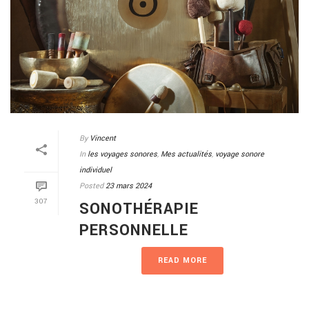
By
Vincent
In
les voyages sonores
,
Mes actualités
,
voyage sonore
individuel
Posted
23 mars 2024
307
SONOTHÉRAPIE
PERSONNELLE
READ MORE