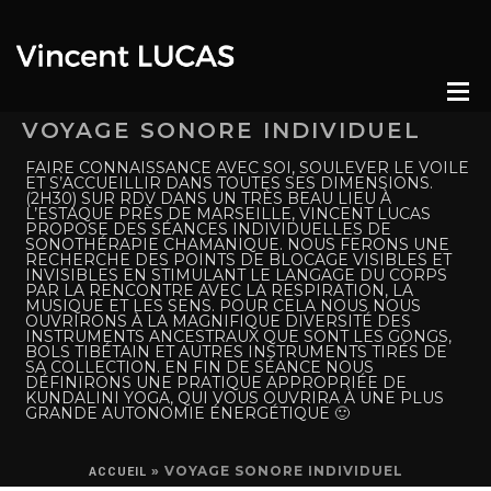
VOYAGE SONORE INDIVIDUEL
FAIRE CONNAISSANCE AVEC SOI, SOULEVER LE VOILE
ET S’ACCUEILLIR DANS TOUTES SES DIMENSIONS.
(2H30) SUR RDV DANS UN TRÈS BEAU LIEU À
L’ESTAQUE PRÈS DE MARSEILLE, VINCENT LUCAS
PROPOSE DES SÉANCES INDIVIDUELLES DE
SONOTHÉRAPIE CHAMANIQUE. NOUS FERONS UNE
RECHERCHE DES POINTS DE BLOCAGE VISIBLES ET
INVISIBLES EN STIMULANT LE LANGAGE DU CORPS
PAR LA RENCONTRE AVEC LA RESPIRATION, LA
MUSIQUE ET LES SENS. POUR CELA NOUS NOUS
OUVRIRONS À LA MAGNIFIQUE DIVERSITÉ DES
INSTRUMENTS ANCESTRAUX QUE SONT LES GONGS,
BOLS TIBÉTAIN ET AUTRES INSTRUMENTS TIRÉS DE
SA COLLECTION. EN FIN DE SÉANCE NOUS
DÉFINIRONS UNE PRATIQUE APPROPRIÉE DE
KUNDALINI YOGA, QUI VOUS OUVRIRA À UNE PLUS
GRANDE AUTONOMIE ÉNERGÉTIQUE 🙂
»
VOYAGE SONORE INDIVIDUEL
ACCUEIL