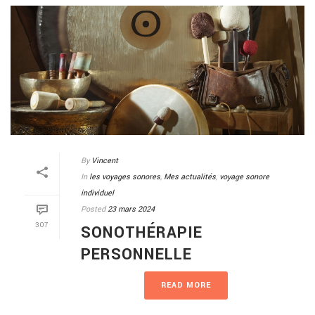
By
Vincent
In
les voyages sonores
,
Mes actualités
,
voyage sonore
individuel
Posted
23 mars 2024
307
SONOTHÉRAPIE
PERSONNELLE
READ MORE