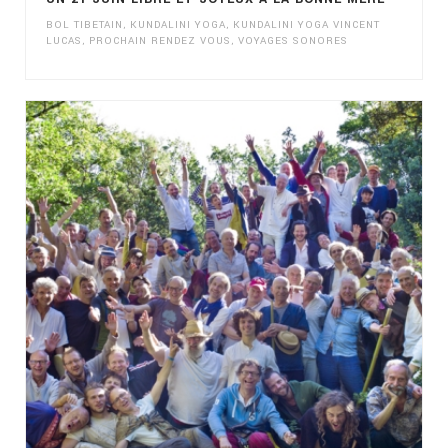
BOL TIBETAIN
,
KUNDALINI YOGA
,
KUNDALINI YOGA VINCENT
LUCAS
,
PROCHAIN RENDEZ VOUS
,
VOYAGES SONORES