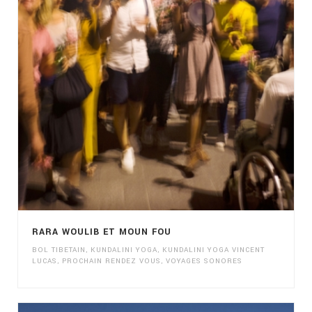
RARA WOULIB ET MOUN FOU
BOL TIBETAIN
,
KUNDALINI YOGA
,
KUNDALINI YOGA VINCENT
LUCAS
,
PROCHAIN RENDEZ VOUS
,
VOYAGES SONORES